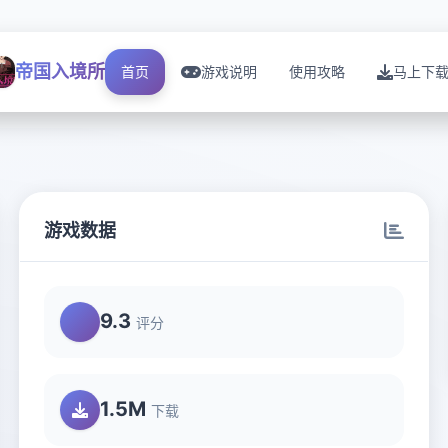
帝国入境所
首页
游戏说明
使用攻略
马上下
游戏数据
9.3
评分
1.5M
下载