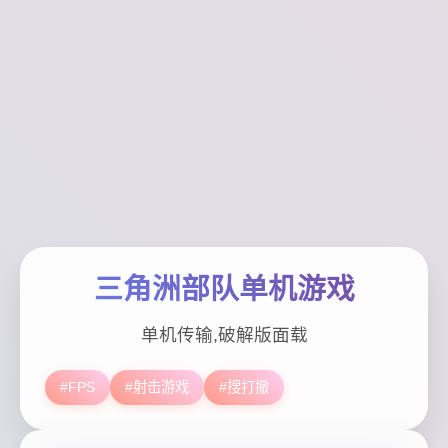
三角洲部队单机游戏
单机传输,破解版面载
#FPS
#射击游戏
#搜打撤