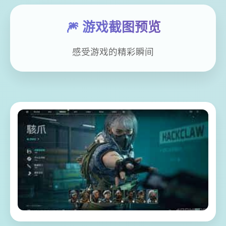
🎆 游戏截图预览
感受游戏的精彩瞬间