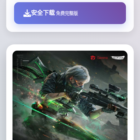
安全下载
免费完整版