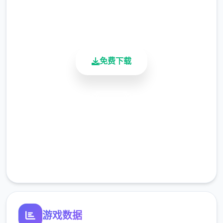
用户评分
决确认不这样作。你的救援是由于托尼的介
900K+
入。在向黛比和珍妮讲述了这件事后，你在床
活跃用户
上向赢得了休息。
免费下载
安全下载
高速安装
完全免费
客服支持
第二天，你至稀少应该在他的餐厅里感谢托
尼。某个送货员的职位刚刚开放：使利用在
Consum-R购买的自行车，按照对的的顺序分
类发披萨凭供租用。
游戏数据