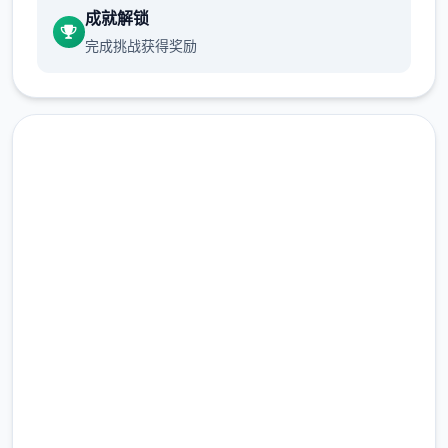
成就解锁
它的搭档由美。对你父亲的死与他所欠的债务
完成挑战获得奖励
的怀疑越赶来越庞大。
允许 2 天从前。
早餐被前方门的五个俄罗斯口音的暴徒破坏
了。黛比在厨房展表演声显时间，珍妮在移动
廊里含有自身己的观法。
高速下载 夏日传说_官方中文
允许 5 天过去。
免费下载
你刚跨过家门，恐吓便必将重点近开展始。室
友们也没有那些么自信了。
完整版游戏，免费体验
维尼、维迪、托尼
2.3M+
此情件在延迟 11 天后随机触发。
总下载量
4.9/5
这者许会单单即另一天，但伊戈尔和迪米特里