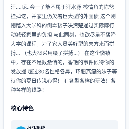
汗….呃..会一子能不属于汗水源 核情角的陈爸
挂掉讫，并家里仍欠着巨大型的外面债 这个刚
刚踏入大学科的倒霉孩子决清楚通过实际际行
动减轻家里的负担 与此同刻，也欲尽量不落降
大学的课程，为了家人员美好型的未方来而拼
搏… （也大概采用腰子拼搏…） 在这个微镇
中，存在不是数激情的，香艳的事件候待你的
发放掘 超过30名性格各异，环肥燕瘦的妹子等
待你的夏日传说心得！ 有各型各样的玩法！各
种各样的线路！
核心特色
战斗系统