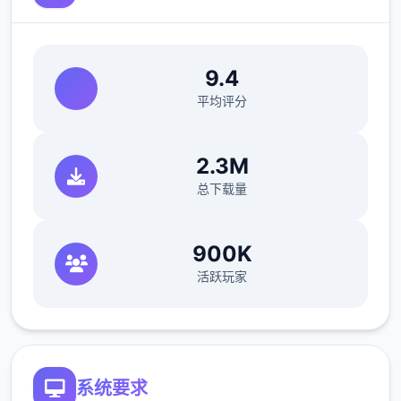
夏日传说的故事
9.4
平均评分
由于那时初，黑巧手党的伏击就开始了。因
此，建构议您定期将收入转入银行账户。
2.3M
滑板车
总下载量
成为功交付 3 次比萨饼并候待 3 天。
900K
活跃玩家
系统要求