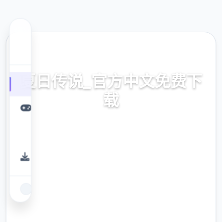
📧 热门推荐
夏日传说_官方中文免费下
载
零变成本获取,官式攻略,汉语下面载
9.4
评分
2.3M
下载