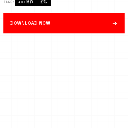
TAGS:
ACT神作
游戏
→
DOWNLOAD NOW