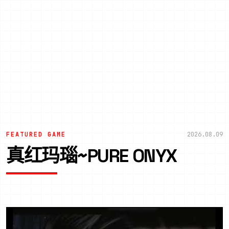
FEATURED GAME
2026.08.09
真红玛瑙~PURE ONYX