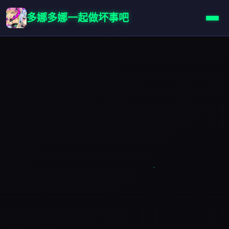
多娜多娜一起做坏事吧