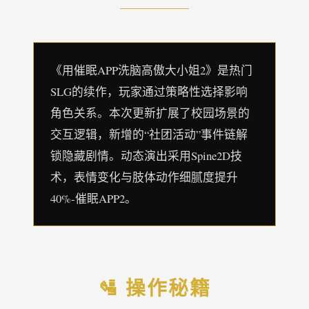
《用催眠APP洗脑高傲大小姐2》是热门
SLG的续作，玩家通过策略性选择影响
角色关系。本次更新扩展了校园场景的
交互逻辑，新增的“社团活动”事件链解
锁隐藏剧情。动态演出采用Spine2D技
术，表情变化与肢体动作细腻度提升
40%-催眠APP2。
🛂 操作秘籍