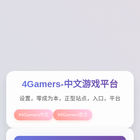
4Gamers-中文游戏平台
设置，零成为本，正型站点，入口，平台
#4Gamers中文
#4Gamers官方