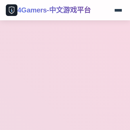
4Gamers-中文游戏平台