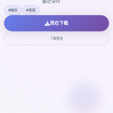
最近诀窍
#娱乐
#竞技
现在下载
了解更多