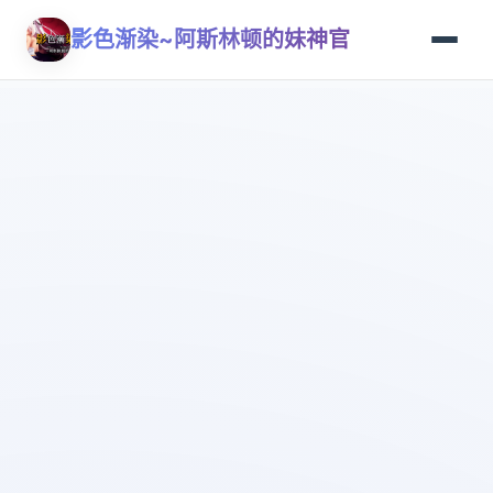
影色渐染~阿斯林顿的妹神官