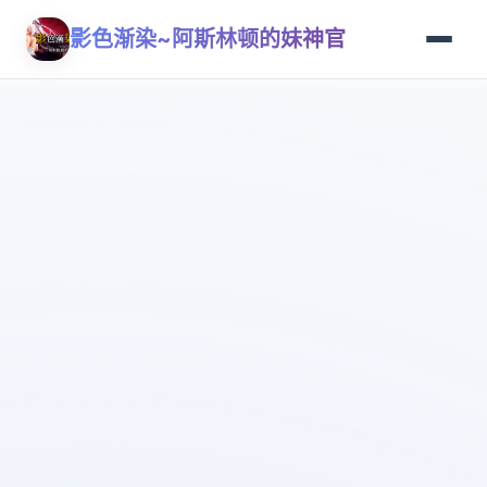
影色渐染~阿斯林顿的妹神官