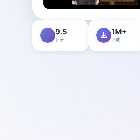
9.5
1M+
评分
下载