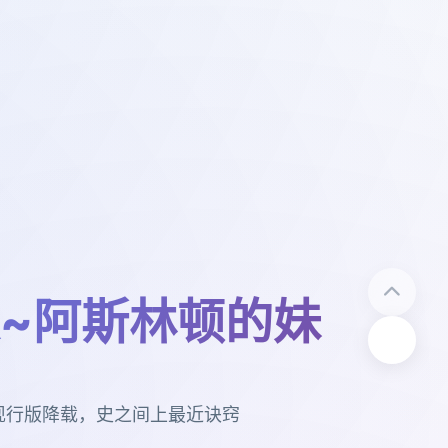
~阿斯林顿的妹
现行版降载，史之间上最近诀窍