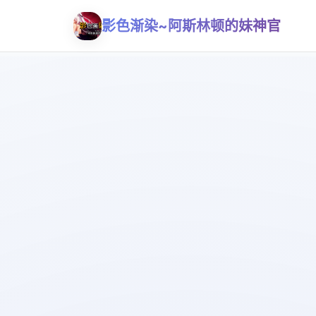
影色渐染~阿斯林顿的妹神官