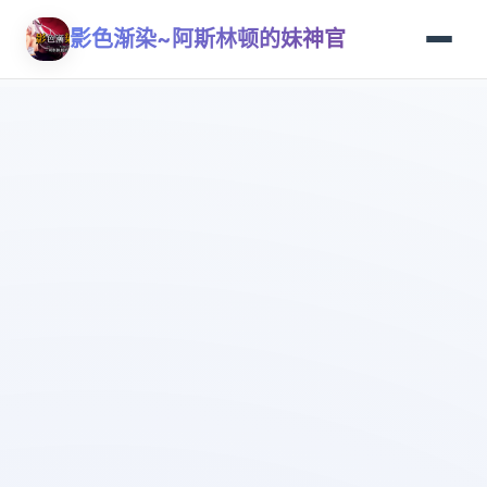
影色渐染~阿斯林顿的妹神官