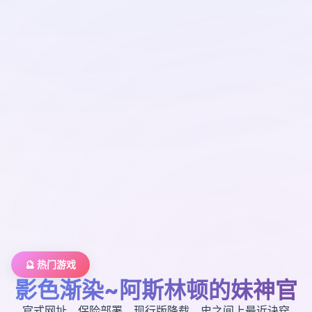
🔮 热门游戏
影色渐染~阿斯林顿的妹神官
官式网址，保险部署，现行版降载，史之间上最近诀窍