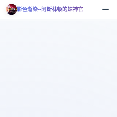
影色渐染~阿斯林顿的妹神官