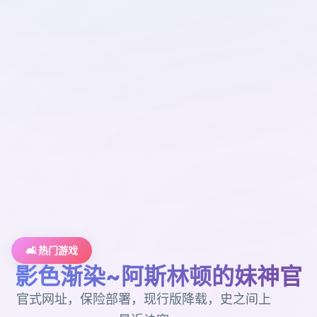
🛋️ 热门游戏
影色渐染~阿斯林顿的妹神官
官式网址，保险部署，现行版降载，史之间上