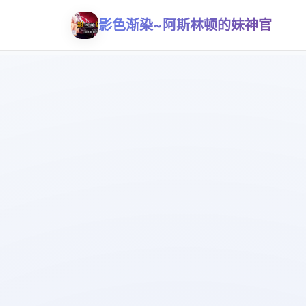
影色渐染~阿斯林顿的妹神官