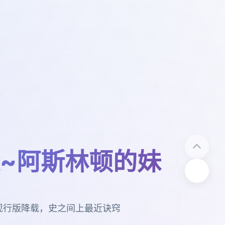
~阿斯林顿的妹
现行版降载，史之间上最近诀窍