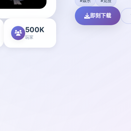
#娱乐
#竞技
即刻下载
500K
玩家