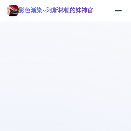
影色渐染~阿斯林顿的妹神官