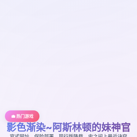
💼 热门游戏
影色渐染~阿斯林顿的妹神官
官式网址，保险部署，现行版降载，史之间上最近诀窍