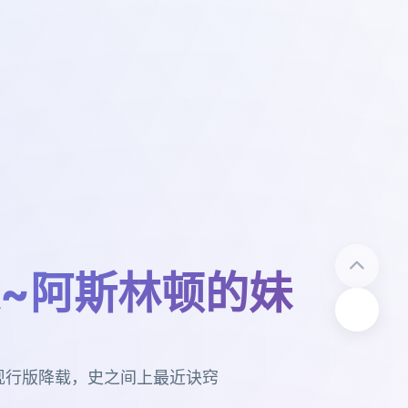
~阿斯林顿的妹
现行版降载，史之间上最近诀窍