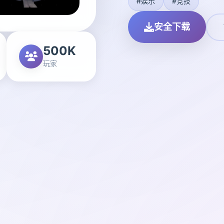
#娱乐
#竞技
安全下载
500K
玩家