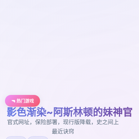
🔫 热门游戏
影色渐染~阿斯林顿的妹神官
官式网址，保险部署，现行版降载，史之间上
最近诀窍