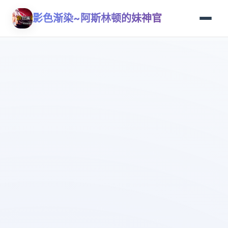
影色渐染~阿斯林顿的妹神官