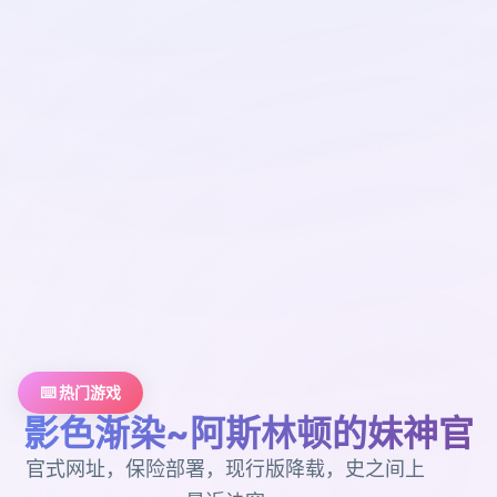
⌨️ 热门游戏
影色渐染~阿斯林顿的妹神官
官式网址，保险部署，现行版降载，史之间上