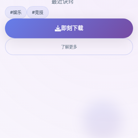
最近诀窍
#娱乐
#竞技
即刻下载
了解更多