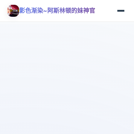
影色渐染~阿斯林顿的妹神官