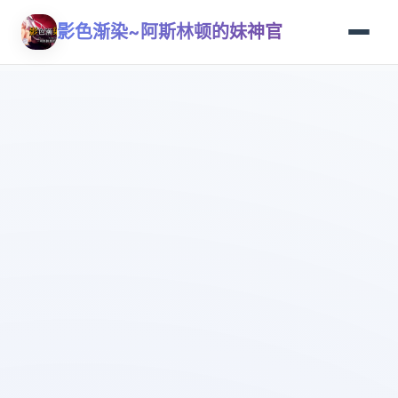
影色渐染~阿斯林顿的妹神官