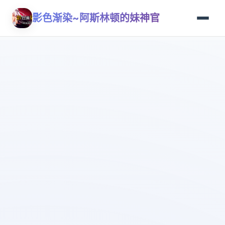
影色渐染~阿斯林顿的妹神官