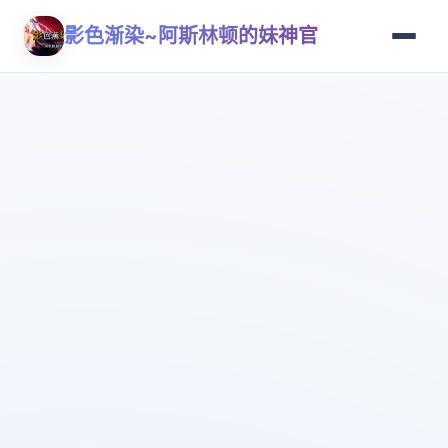
影色渐染~阿斯林顿的妹神官