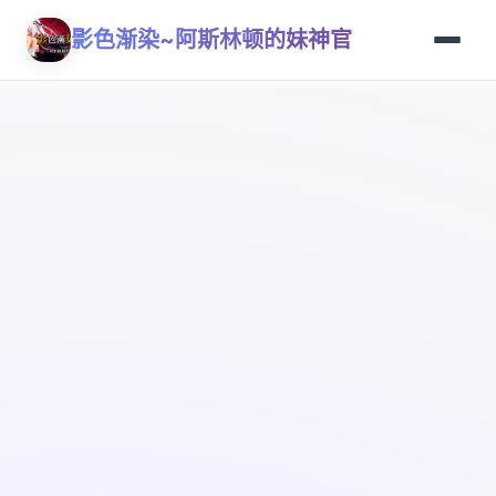
影色渐染~阿斯林顿的妹神官