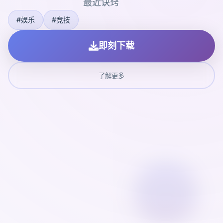
最近诀窍
#娱乐
#竞技
即刻下载
了解更多