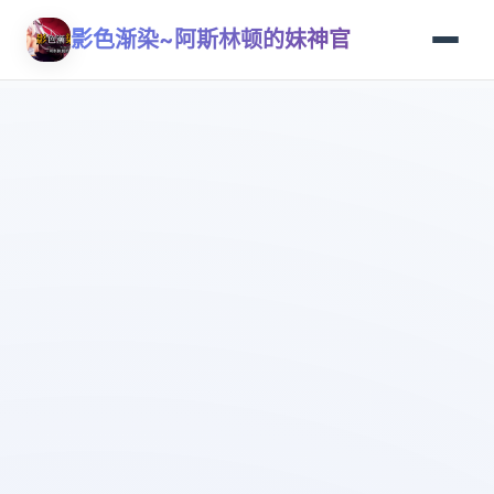
影色渐染~阿斯林顿的妹神官