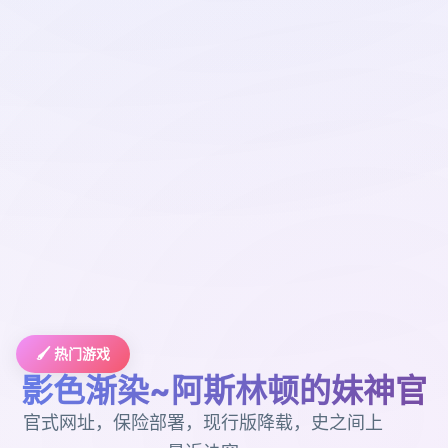
🖌️ 热门游戏
影色渐染~阿斯林顿的妹神官
官式网址，保险部署，现行版降载，史之间上