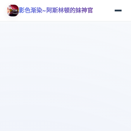
影色渐染~阿斯林顿的妹神官