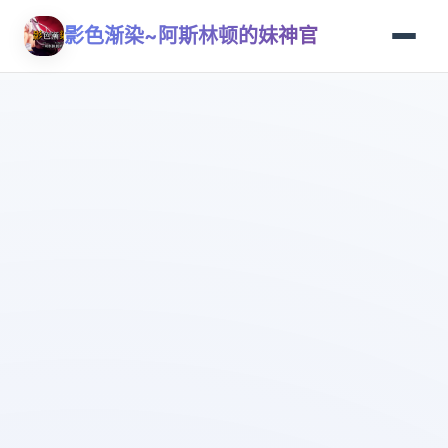
影色渐染~阿斯林顿的妹神官