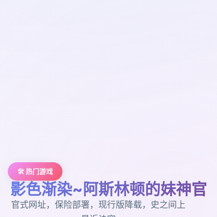
🛠️ 热门游戏
影色渐染~阿斯林顿的妹神官
官式网址，保险部署，现行版降载，史之间上