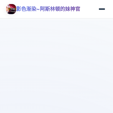
影色渐染~阿斯林顿的妹神官