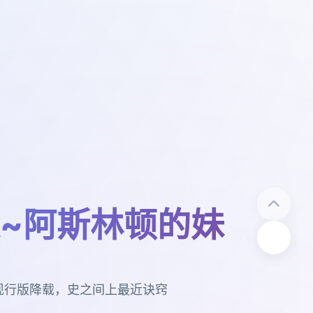
~阿斯林顿的妹
现行版降载，史之间上最近诀窍