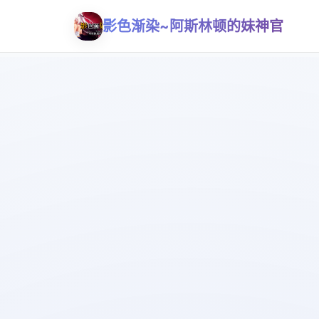
影色渐染~阿斯林顿的妹神官