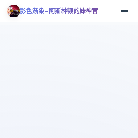
影色渐染~阿斯林顿的妹神官