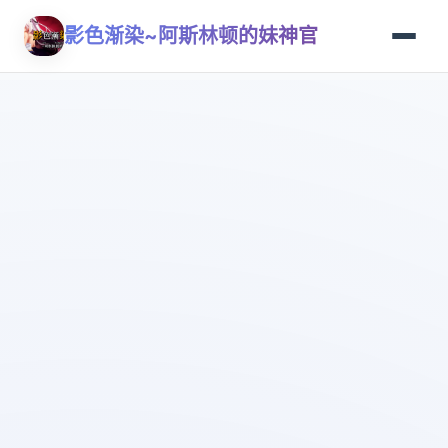
影色渐染~阿斯林顿的妹神官