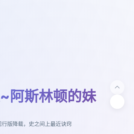
~阿斯林顿的妹
现行版降载，史之间上最近诀窍