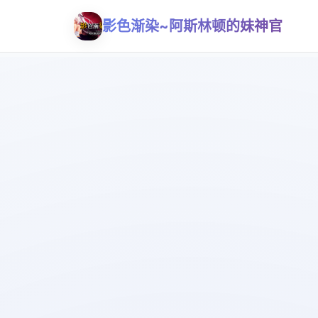
影色渐染~阿斯林顿的妹神官