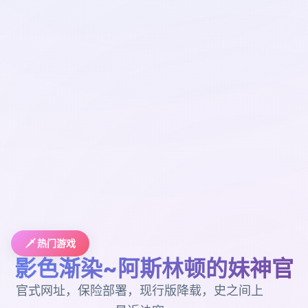
🗡️ 热门游戏
影色渐染~阿斯林顿的妹神官
官式网址，保险部署，现行版降载，史之间上