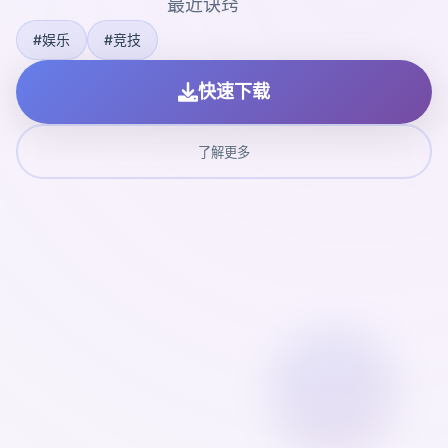
最近诀窍
#娱乐
#竞技
快速下载
了解更多