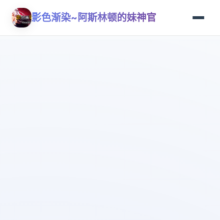
影色渐染~阿斯林顿的妹神官