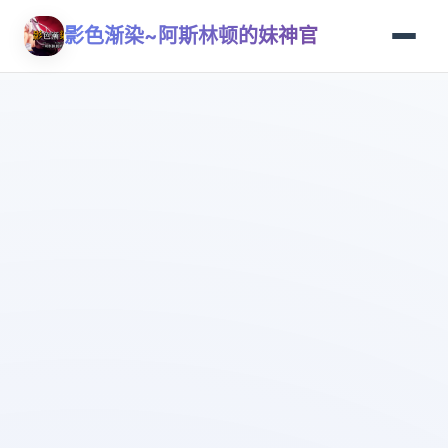
影色渐染~阿斯林顿的妹神官