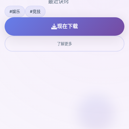
最近诀窍
#娱乐
#竞技
现在下载
了解更多