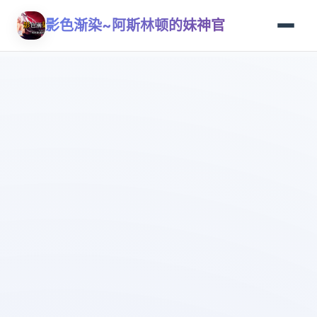
影色渐染~阿斯林顿的妹神官