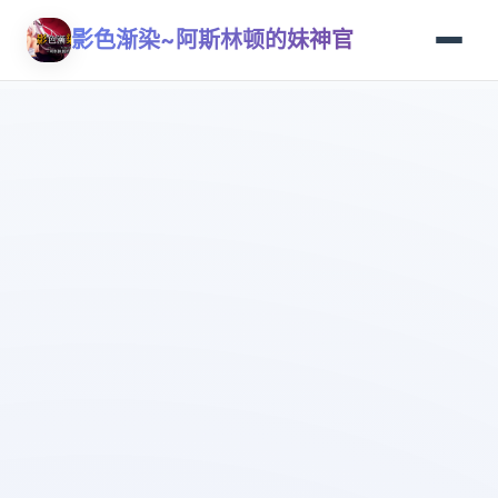
影色渐染~阿斯林顿的妹神官