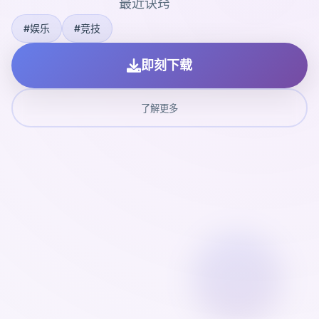
最近诀窍
#娱乐
#竞技
即刻下载
了解更多