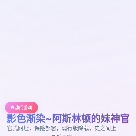
🖲️ 热门游戏
影色渐染~阿斯林顿的妹神官
官式网址，保险部署，现行版降载，史之间上