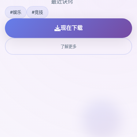
最近诀窍
#娱乐
#竞技
现在下载
了解更多