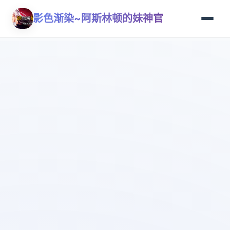
影色渐染~阿斯林顿的妹神官