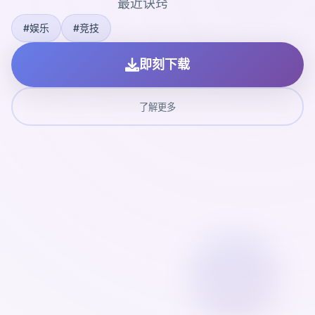
最近诀窍
#娱乐
#竞技
即刻下载
了解更多