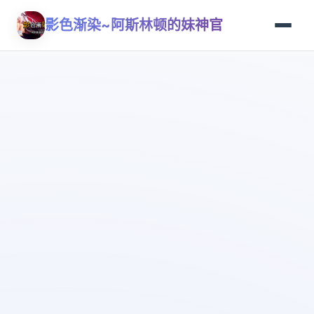
影色渐染~阿斯林顿的妹神官