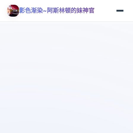
影色渐染~阿斯林顿的妹神官