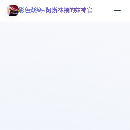
影色渐染~阿斯林顿的妹神官