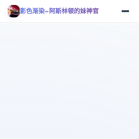
影色渐染~阿斯林顿的妹神官