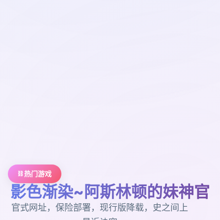
⛓️ 热门游戏
影色渐染~阿斯林顿的妹神官
官式网址，保险部署，现行版降载，史之间上