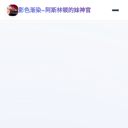
影色渐染~阿斯林顿的妹神官