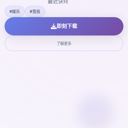
最近诀窍
#娱乐
#竞技
即刻下载
了解更多