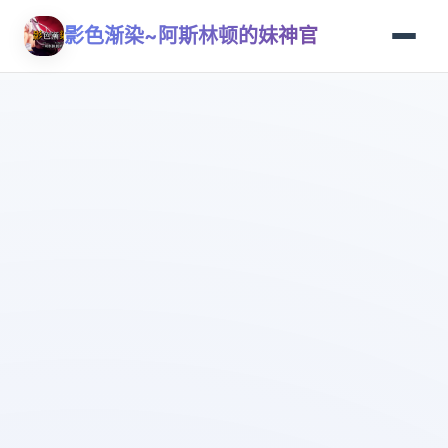
影色渐染~阿斯林顿的妹神官