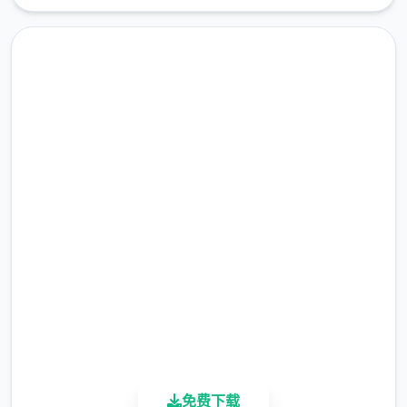
免费下载 迪亚纳之宝
完整版游戏，免费体验
2.3M+
总下载量
4.9/5
用户评分
900K+
活跃用户
免费下载