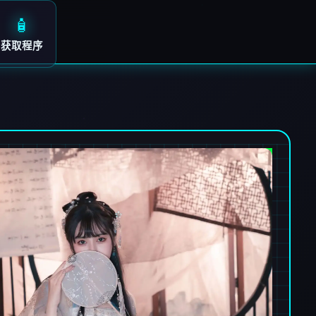
🧴
获取程序