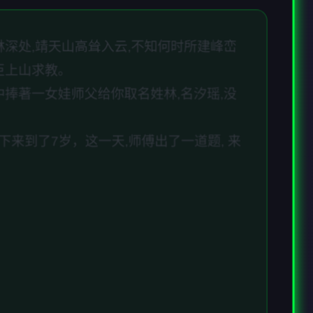
林深处,靖天山高耸入云,不知何时所建峰峦
臣上山求教。
中捧著一女娃师父给你取名姓林,名汐瑶,没
来到了7岁，这一天,师傅出了一道题, 来