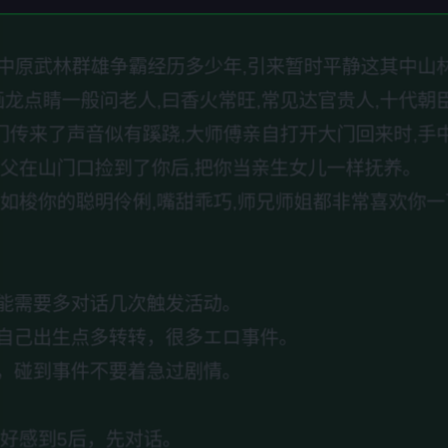
林,中原武林群雄争霸经历多少年,引来暂时平静这其中山
画龙点睛一般问老人,曰香火常旺,常见达官贵人,十代朝
大门传来了声音似有蹊跷,大师傅亲自打开大门回来时,手
师父在山门口捡到了你后,把你当亲生女儿一样抚养。
如梭你的聪明伶俐,嘴甜乖巧,师兄师姐都非常喜欢你一下
能需要多对话几次触发活动。
自己出生点多转转，很多エロ事件。
，碰到事件不要着急过剧情。
好感到5后，先对话。