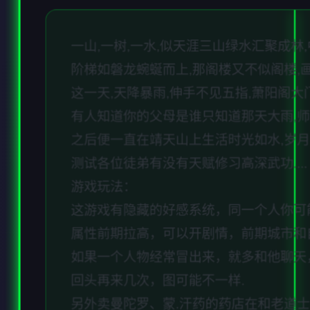
一山,一树,一水,似天涯三山绿水汇聚成
阶梯如磐龙蜿蜒而上,那阁楼又不似阁楼,
这一天,天降暴雨,伸手不见五指,萧阳阁
有人知道你的父母是谁只知道那天大雨,
之后便一直在靖天山上生活时光如水,岁月
测试各位徒弟有没有天赋修习高深武功....
游戏玩法：
这游戏有隐藏的好感系统，同一个人你可
属性前期拉高，可以开剧情，前期城市和
如果一个人物经常冒出来，就多和他聊天
回头再来几次，图可能不一样.
另外卖曼陀罗、蒙.汗药的药店在和老道士