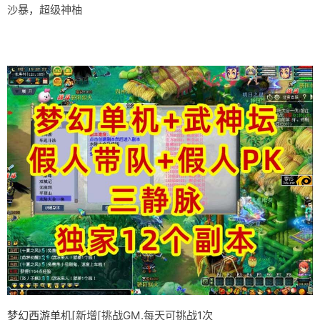
沙暴，超级神柚
梦幻西游单机
[新增[挑战GM.每天可挑战1次