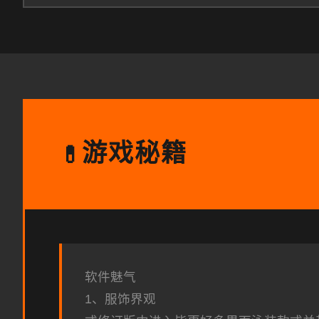
游戏秘籍
💊
软件魅气
1、服饰界观