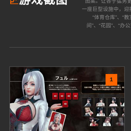
游戏截图
📈
图案。让各子猛男更
一座巨型设施中，迎
“体育仓库”、
间”、“花园”、“
1