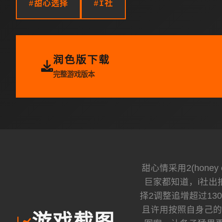
#甜心选择
#I社
润色版下载
完整游戏版本
甜心情采用2(hone
巨家都知道，i社出
择2调整追增超过1
且许用按照自身己的